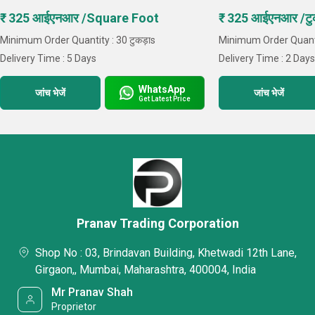
₹ 325 आईएनआर /Square Foot
₹ 325 आईएनआर /टु
Minimum Order Quantity : 30 टुकड़ाs
Minimum Order Quantit
Delivery Time : 5 Days
Delivery Time : 2 Day
WhatsApp
जांच भेजें
जांच भेजें
Get Latest Price
Pranav Trading Corporation
Shop No : 03, Brindavan Building, Khetwadi 12th Lane,
Girgaon,, Mumbai, Maharashtra, 400004, India
Mr Pranav Shah
Proprietor