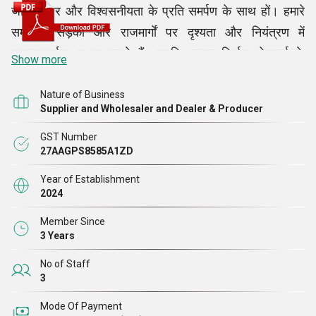
जो नवाचार और विश्वसनीयता के प्रति समर्पण के साथ हों। हमारे
समाधान सड़कों और राजमार्गों पर दृश्यता और नियंत्रण में
सफलतापूर्वक सुधार करते हैं, जबकि इनका निर्माण रोजमर्रा के
Show more
उपयोग की कठिनाइयों का सामना करने के लिए किया जाता है।
हमारा लक्ष्य अपने लिए एक प्रतिष्ठित इकाई स्थापित करना है, जिस
Nature of Business
Supplier and Wholesaler and Dealer & Producer
पर ग्राहकों को अपने पैसे का मूल्य प्राप्त करने के लिए पूरा विश्वास
हो।
GST Number
27AAGPS8585A1ZD
Year of Establishment
2024
Member Since
3 Years
No of Staff
3
Mode Of Payment