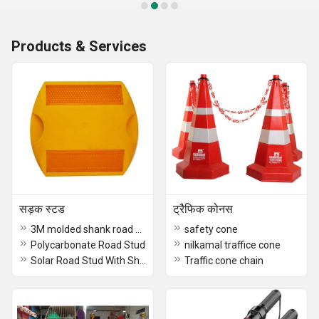
Products & Services
सड़क स्टड
ट्रैफिक कोनस
3M molded shank road stud
safety cone
Polycarbonate Road Stud
nilkamal traffice cone
Solar Road Stud With Shank..
Traffic cone chain